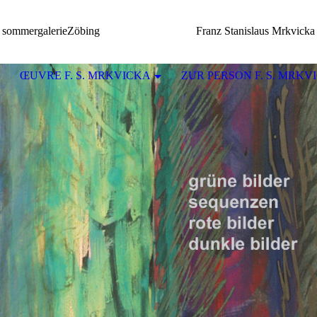
sommergalerieZöbing Franz Stanislaus Mrkvicka
ŒUVRE F. S. MRKVICKA
ZUR PERSON F. S. MRKV