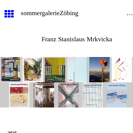
sommergalerieZöbin
Franz Stanislaus Mrkvicka